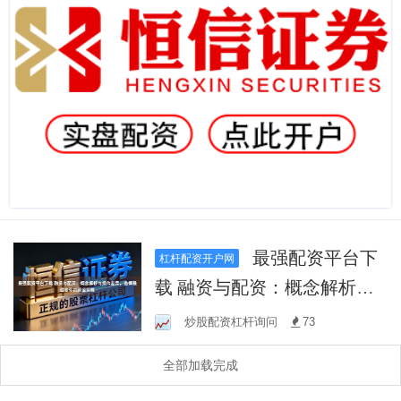
最强配资平台下
杠杆配资开户网
载 融资与配资：概念解析与
操作差异，选择最适合你的
炒股配资杠杆询问
73
资金策略
全部加载完成