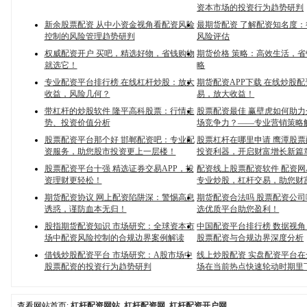
资本市场的投资行为趋势研判
新余股票配资 从中小资金视角看配资风险
最期货配资 了解配资知名度
控制的风险管理趋势研判
风险评估
权威配资开户 买吧，精选好物，省钱购物
期货价格 策略：高效生活，
就选它！
略
专业配资平台排行榜 在线杠杆炒股：放大
期货配资APP下载 在线炒股
收益，风险几何？
易，放大收益！
带杠杆的炒股软件 隆平高科股票：行情走
股票配资最佳 赢壁虎如何助
势、投资价值分析
场竞争力？——专业营销策略
股票配资平台那个好 邯郸配资吧：专业配
股票杠杆在哪里申请 鹰潭股
资服务，助您股市投资更上一层楼！
投资利器，开启财富增长新篇
股票配资平台十强 精选证券交易APP，投
配资线上股票配资软件 配资网
资理财更轻松！
专业炒股，杠杆交易，助您财
期货配资协议 网上配资陷阱深：警惕高息
期货配资合法吗 股票配资公
诱惑，谨防血本无归！
选优质平台助您盈利！
股指期货配资知识 市场研究：全球资本市
中国配资平台排行榜 数据视
场中配资风险控制的合规边界案例解读
股票配资与合规边界深度分析
借钱炒股配资平台 市场研究：A股市场中
线上炒股配资 实盘配资平台
股票配资的投资行为趋势研判
场在当前热点快速轮动时期里
查看网站首页:
杠杆配资网站_杠杆配资网_杠杆配资开户网