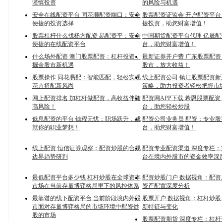
谨慎投资
的风险与机遇
安全在线配资平台 同花顺配资端口：安全
股票配资证监会 开户配资平
便捷的投资选择
捷投资，助您财富增值！
股票杠杆什么找杨方配资 易配资平：安全
中国期货配资平台代理 亿晟
便捷的在线配资平台
台，助您财富增值！
什么场外配资 澳门股票配资：杠杆投资，
最新证券开户费 广东股票配
掘金股市新机遇
股市，放大收益！
股票操作 同花易配：智能匹配，轻松实现
线上配资公司 镇江股票配资
花卉搭配新风尚
策略，助力投资者轻松把握市
网上配资排名 加杠杆做配资，高收益伴随
配资网APP下载 希恩股票配
高风险！
台，助您轻松炒股
低息配资的平台 钱程无忧：职场跃升，成
配资公司业务员 配资：专业
就你的职业梦想！
台，助您财富增值！
线上配资 恒信证券观察：配资炒股的合规
配资专业配资渠道 深度专栏
边界趋势研判
台在境内外股市的资金效率深
最低配资平台多少钱 杠杆炒股在全球资本
配资炒股门户 数据视角：配
市场在当前存量博弈格局里下的风控体系
资产配置深度分析
最靠谱的线下配资平台 当前阶段境内外股
股票开户 数据视角：杠杆炒
市面对存量博弈格局的市场环境中配资炒
新特征与变化
股的市场
股票配资期货 深度专栏：杠