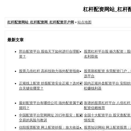
杠杆配资网站_杠杆配资
杠杆配资网站_杠杆配资网_杠杆配资开户网
»
站点地图
最新文章
邢台配资平台 股临天下如何进行合理配
股票杠杆平台股 杨方配资：
资？
名利双收
股票几倍杠杆 高科技助力场外配资指南
股票期权配资 东莞配资门户
选平台
正规线上配资 炒股配资安全正规？选对平
国内正规外盘配资平台 安阳
台关键在哪里？
松赚钱利器
最好配资平台有哪些公司 场外配资属于违
靠谱的股票杠杆平台 八倍杠
规吗？
配资信赖推荐
中国配资平台官网网址 2015年股灾：配资
全国十大配资平台 股灾查配
交易的风险与教训
慎投资
信阳股票配资 网上配资炒股：放大收益，
股票知识网站 网上配资股票