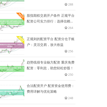
288
股指期权交易开户条件 正规平台
配资公司实力排行：选择信赖，
投
264
正规则的配资平台 配资分仓子账
户：灵活交易，放大收益
256
趋势线很专业杨方配资 重庆免费
配资：零利息，助您轻松炒股！
250
合法配资开户 配资资金使用费：
费用详解与优化策略
248