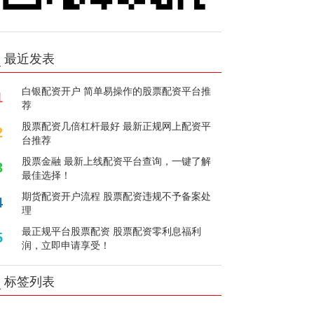
最近发表
白银配资开户 简单易操作的股票配资平台推
1
荐
股票配资几倍杠杆最好 最新正规网上配资平
2
台推荐
股票金融 最新上线配资平台查询，一键了解
3
最佳选择！
期货配资开户流程 股票配资违规不予备案处
4
理
最正规平台股票配资 股票配资零利息福利
5
润，立即申请享受！
标签列表