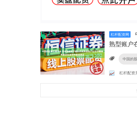
杠杆配资网
熟型账户
中国的
杠杆配资