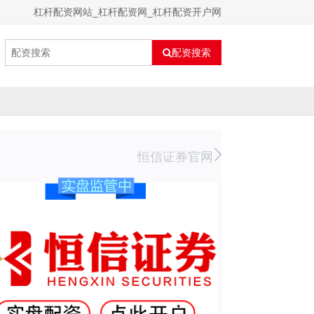
杠杆配资网站_杠杆配资网_杠杆配资开户网
配资搜索
恒信证券官网