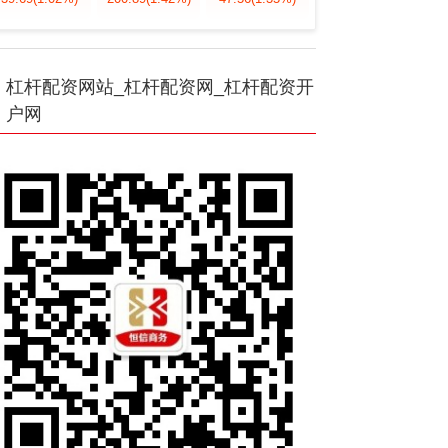
杠杆配资网站_杠杆配资网_杠杆配资开
户网