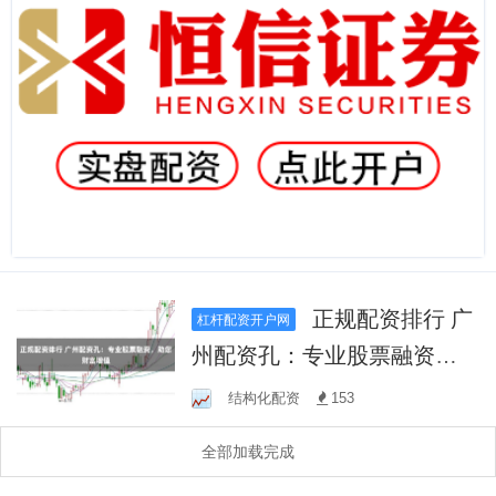
正规配资排行 广
杠杆配资开户网
州配资孔：专业股票融资，
助您财富增值
结构化配资
153
全部加载完成