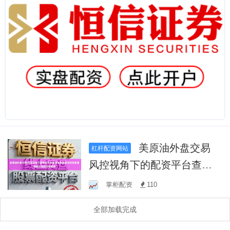
美原油外盘交易
杠杆配资网站
风控视角下的配资平台查询
信息披露及时性管理制度与
掌柜配资
110
规则约束视角
全部加载完成