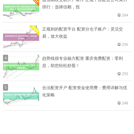
排行：选择信赖，投
264
正规则的配资平台 配资分仓子账户：灵活交
易，放大收益
256
4
趋势线很专业杨方配资 重庆免费配资：零利
息，助您轻松炒股！
250
5
合法配资开户 配资资金使用费：费用详解与优
化策略
248