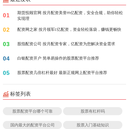
期货投顾官网 按月配资美誉m亿配资，安全合规，助你轻松
01
实现理
02
配资网之家 按月领军c亿配资，资金轻松落袋，赚钱更畅快
03
股指配资公司 按月配资专家，亿配资为您解决资金需求
04
白银配资开户 简单易操作的股票配资平台推荐
05
股票配资几倍杠杆最好 最新正规网上配资平台推荐
标签列表
股票配资平台哪个可靠
股票有杠杆吗
国内最大的配资平台公司
股票入门基础知识