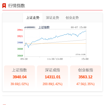
行情指数
上证走势
深证走势
创业走势
上证指数
深证成指
创业板指
3940.04
14311.01
3563.12
39.69
(1.02%)
200.89
(1.42%)
47.56
(1.35%)