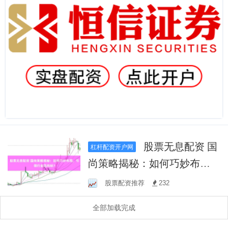
股票无息配资 国
杠杆配资开户网
尚策略揭秘：如何巧妙布
局，引领行业风向标？
股票配资推荐
232
全部加载完成