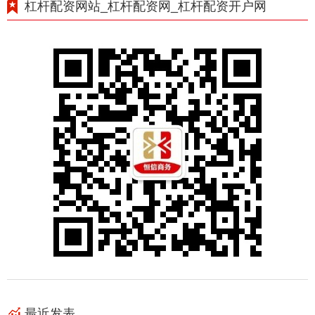
杠杆配资网站_杠杆配资网_杠杆配资开户网
最近发表