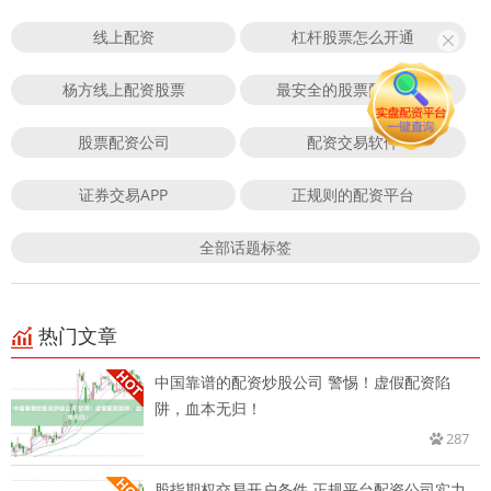
线上配资
杠杆股票怎么开通
杨方线上配资股票
最安全的股票配资平台
股票配资公司
配资交易软件
证券交易APP
正规则的配资平台
全部话题标签
热门文章
中国靠谱的配资炒股公司 警惕！虚假配资陷
阱，血本无归！
287
股指期权交易开户条件 正规平台配资公司实力