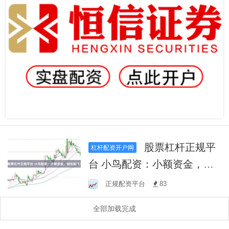
股票杠杆正规平
杠杆配资开户网
台 小鸟配资：小额资金，轻
松起飞！
正规配资平台
83
全部加载完成