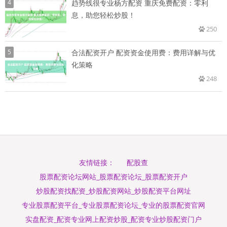
4
趋势线很专业杨方配资 重庆免费配资：零利
息，助您轻松炒股！
250
5
合法配资开户 配资资金使用费：费用详解与优
化策略
248
配股查
友情链接：
股票配资论坛网站_股票配资论坛_股票配资开户
炒股配资找配资_炒股配资网站_炒股配资平台网址
专业股票配资平台_专业股票配资论坛_专业的股票配资官网
实盘配资_配资专业网上配资炒股_配资专业炒股配资门户