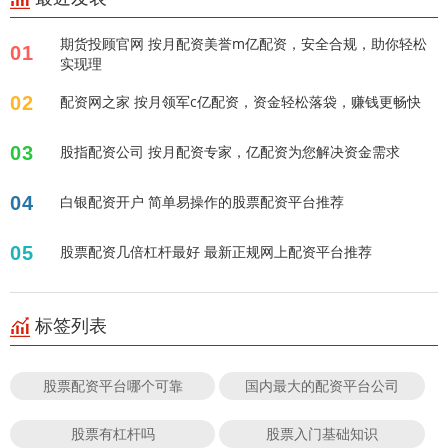
期货投顾官网 按月配资美誉m亿配资，安全合规，助你轻松
01
实现理
02
配资网之家 按月领军c亿配资，资金轻松落袋，赚钱更畅快
03
股指配资公司 按月配资专家，亿配资为您解决资金需求
04
白银配资开户 简单易操作的股票配资平台推荐
05
股票配资几倍杠杆最好 最新正规网上配资平台推荐
标签列表
股票配资平台哪个可靠
国内最大的配资平台公司
股票有杠杆吗
股票入门基础知识