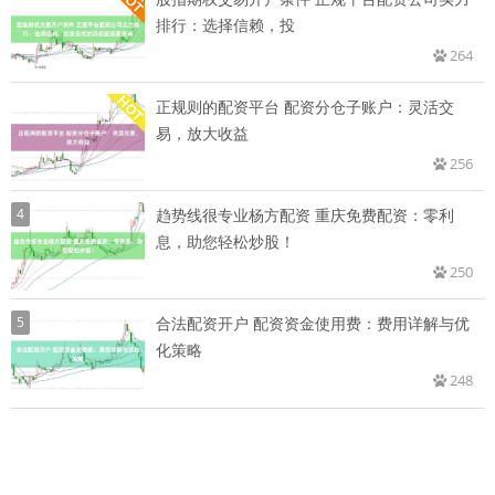
排行：选择信赖，投
264
正规则的配资平台 配资分仓子账户：灵活交
易，放大收益
256
4
趋势线很专业杨方配资 重庆免费配资：零利
息，助您轻松炒股！
250
5
合法配资开户 配资资金使用费：费用详解与优
化策略
248