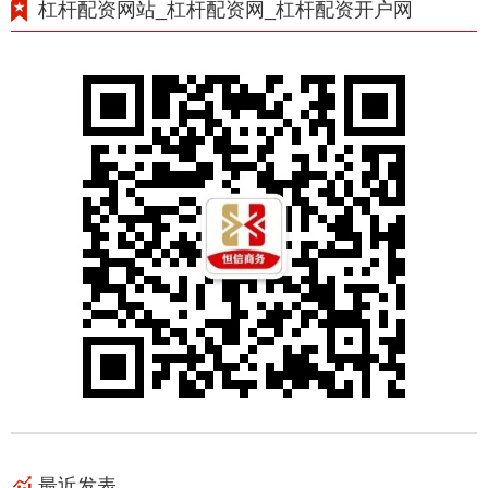
杠杆配资网站_杠杆配资网_杠杆配资开户网
最近发表