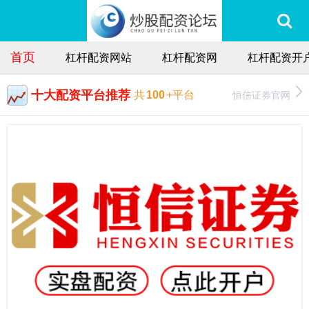
首页
杠杆配资网站
杠杆配资网
杠杆配资开
十大配资平台推荐
恒信证券官网
共
100
+平台