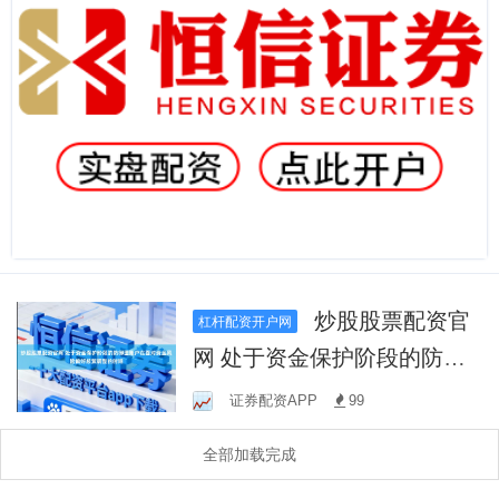
炒股股票配资官
杠杆配资开户网
网 处于资金保护阶段的防御
型账户在面对资金风险偏好
证券配资APP
99
频繁调整的时期
全部加载完成