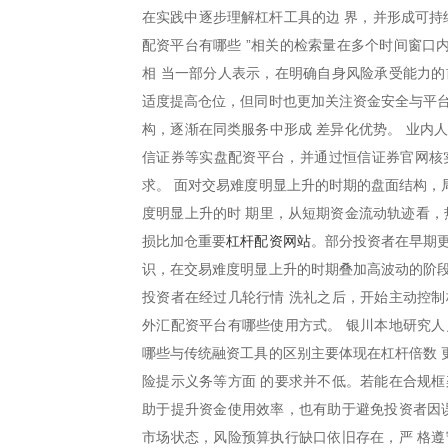
在实践中逐步理解杠杆工具的边 界，并形成可持
配资平台有哪些 ”相关的检索量在多个时间窗口
相 当一部分人表示，在明确自身风险承受能力的
适度提高仓位，但同时也更加关注资金安全与平台
构，逐渐在同类服务中形成 差异化优势。 业内
信证券等实盘配资平台，并通过恒信证券官网核
求。 面对交易难度明显上升的时期的盘面结构，局
度明显上升的时 期里，从短期资金流动轨迹看，
杠杆配资网站
损比加仓重要
。部分投资者在早期
识，在交易难度明显上升的时期叠加高波动的阶段
投资者在经过几轮行情 洗礼之后，开始主动控制
外汇配资平台有哪些使用方式。 银川本地研究人
哪些与传统融资工具的区别主要体现在杠杆倍数 
险提示义务等方面 的要求并不低。若能在合规框
助于提升资金使用效率，也有助于避免投资者因误
市场状态，风险预算执行缺口依旧存在，严 格遵