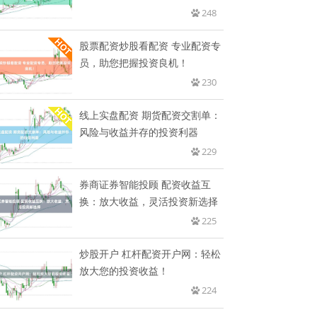
248
股票配资炒股看配资 专业配资专
员，助您把握投资良机！
230
线上实盘配资 期货配资交割单：
风险与收益并存的投资利器
229
券商证券智能投顾 配资收益互
换：放大收益，灵活投资新选择
225
炒股开户 杠杆配资开户网：轻松
放大您的投资收益！
224