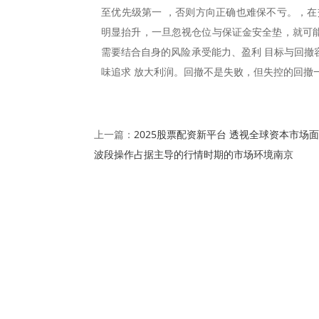
至优先级第一 ，否则方向正确也难保不亏。，在
明显抬升，一旦忽视仓位与保证金安全垫，就可能
需要结合自身的风险承受能力、盈利 目标与回撤
味追求 放大利润。回撤不是失败，但失控的回撤
2025股票配资新平台 透视全球资本市场
上一篇：
波段操作占据主导的行情时期的市场环境南京