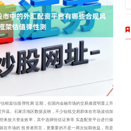
估框架估值弹性测 近期，在国内金融市场的交易难度明显上升
再度升温。石家庄地区数据反映，不少短线交易群体在市场波动加
些来放大资金效率，其中选择恒信证券等 实盘配资平台进行操
留在市场的 投资者而言，更重要的不是一两次短期收益，而是