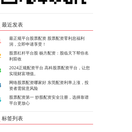
最近发表
最正规平台股票配资 股票配资零利息福利
1
润，立即申请享受！
股票杠杆平台股 杨方配资：股临天下帮你名
2
利双收
2024正规配资平台 高科股票配资平台，让您
3
实现财富增值。
网络股票配资哪家好 东莞配资利率上涨，投
4
资者需留意风险
股票配资第一 炒股配资安全注册，选择靠谱
5
平台更放心
标签列表