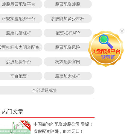
炒股股票配资平台
股票配资炒股
正规实盘配资平台
炒股能加多少杠杆
股票几倍杠杆
配资杠杆APP
股票杠杆实力明道配资
股票配资风险
炒股配资平台
杨方配资官网
平台配资
股票加大杠杆
全部话题标签
热门文章
中国靠谱的配资炒股公司 警惕！
虚假配资陷阱，血本无归！