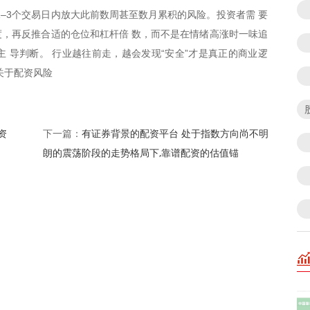
1–3个交易日内放大此前数周甚至数月累积的风险。投资者需 要
，再反推合适的仓位和杠杆倍 数，而不是在情绪高涨时一味追
 导判断。 行业越往前走，越会发现“安全”才是真正的商业逻
关于配资风险
资
有证券背景的配资平台 处于指数方向尚不明
下一篇：
朗的震荡阶段的走势格局下,靠谱配资的估值锚