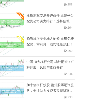
288
股指期权交易开户条件 正规平台
配资公司实力排行：选择信赖，
投
264
趋势线很专业杨方配资 重庆免费
配资：零利息，助您轻松炒股！
250
中国10大杠杆公司 场外配资：杠
杆炒股，风险与收益并存
234
加十倍杠杆炒股 赣州股票配资服
务，专业助力投资者实现财富增
值
230