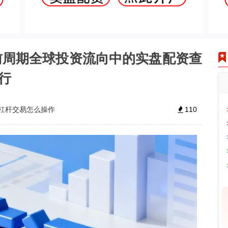
前周期全球投资流向中的实盘配资查
行
杠杆交易怎么操作
110