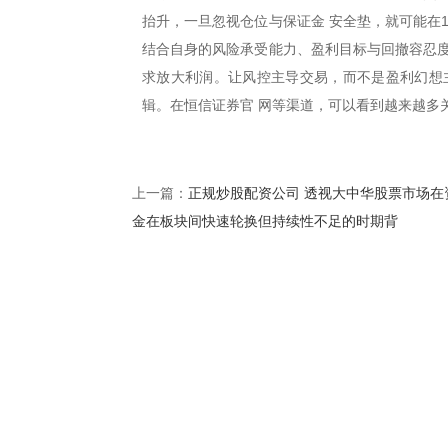
抬升，一旦忽视仓位与保证金 安全垫，就可能在
结合自身的风险承受能力、盈利目标与回撤容忍度
求放大利润。让风控主导交易，而不是盈利幻想主
辑。在恒信证券官 网等渠道，可以看到越来越多
正规炒股配资公司 透视大中华股票市场在
上一篇：
金在板块间快速轮换但持续性不足的时期背