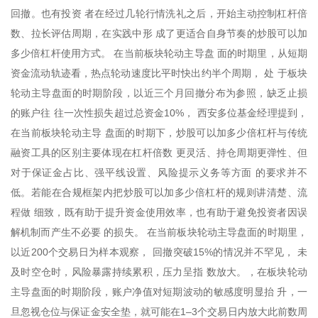
回撤。也有投资 者在经过几轮行情洗礼之后，开始主动控制杠杆倍
数、拉长评估周期，在实践中形 成了更适合自身节奏的炒股可以加
多少倍杠杆使用方式。 在当前板块轮动主导盘 面的时期里，从短期
资金流动轨迹看，热点轮动速度比平时快出约半个周期， 处 于板块
轮动主导盘面的时期阶段，以近三个月回撤分布为参照，缺乏止损
的账户往 往一次性损失超过总资金10%， 西安多位基金经理提到，
在当前板块轮动主导 盘面的时期下，炒股可以加多少倍杠杆与传统
融资工具的区别主要体现在杠杆倍数 更灵活、持仓周期更弹性、但
对于保证金占比、强平线设置、风险提示义务等方面 的要求并不
低。若能在合规框架内把炒股可以加多少倍杠杆的规则讲清楚、流
程做 细致，既有助于提升资金使用效率，也有助于避免投资者因误
解机制而产生不必要 的损失。 在当前板块轮动主导盘面的时期里，
以近200个交易日为样本观察， 回撤突破15%的情况并不罕见， 未
及时空仓时，风险暴露持续累积，压力呈指 数放大。，在板块轮动
主导盘面的时期阶段，账户净值对短期波动的敏感度明显抬 升，一
旦忽视仓位与保证金安全垫，就可能在1–3个交易日内放大此前数周