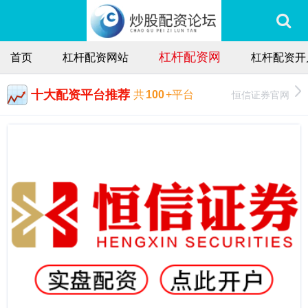
杠杆配资网
首页
杠杆配资网站
杠杆配资开
十大配资平台推荐
恒信证券官网
共
100
+平台