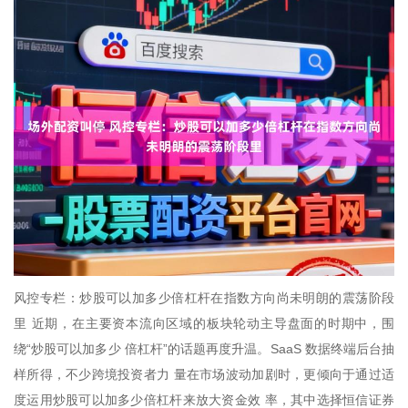
风控专栏：炒股可以加多少倍杠杆在指数方向尚未明朗的震荡阶段
里 近期，在主要资本流向区域的板块轮动主导盘面的时期中，围
绕“炒股可以加多少 倍杠杆”的话题再度升温。SaaS 数据终端后台抽
样所得，不少跨境投资者力 量在市场波动加剧时，更倾向于通过适
度运用炒股可以加多少倍杠杆来放大资金效 率，其中选择恒信证券