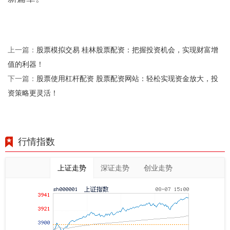
股票模拟交易 桂林股票配资：把握投资机会，实现财富增
上一篇：
值的利器！
股票使用杠杆配资 股票配资网站：轻松实现资金放大，投
下一篇：
资策略更灵活！
行情指数
上证走势
深证走势
创业走势