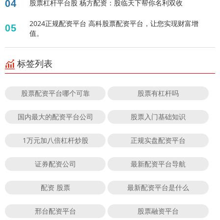
04
股票杠杆平台股 杨方配资：股临天下帮你名利双收
2024正规配资平台 高科股票配资平台，让您实现财富增
05
值。
标签列表
股票配资平台哪个可靠
股票有杠杆吗
国内最大的配资平台公司
股票入门基础知识
1万元加八倍杠杆炒股
正规实盘配资平台
证券配资公司
最新配资平台导航
配资 股票
最新配资平台是什么
邢台配资平台
股票融资平台