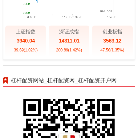
上证指数
深证成指
创业板指
3940.04
14311.01
3563.12
39.69
(1.02%)
200.89
(1.42%)
47.56
(1.35%)
杠杆配资网站_杠杆配资网_杠杆配资开户网