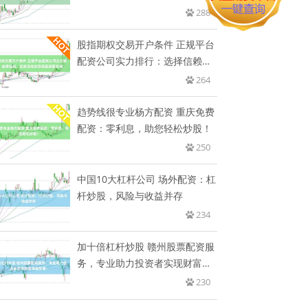
288
股指期权交易开户条件 正规平台
配资公司实力排行：选择信赖，
投
264
趋势线很专业杨方配资 重庆免费
配资：零利息，助您轻松炒股！
250
中国10大杠杆公司 场外配资：杠
杆炒股，风险与收益并存
234
加十倍杠杆炒股 赣州股票配资服
务，专业助力投资者实现财富增
值
230