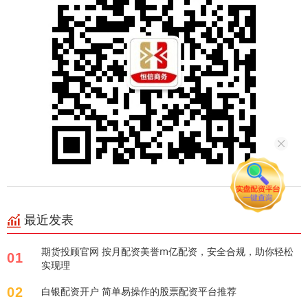
最近发表
期货投顾官网 按月配资美誉m亿配资，安全合规，助你轻松
01
实现理
02
白银配资开户 简单易操作的股票配资平台推荐