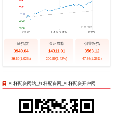
上证指数
深证成指
创业板指
3940.04
14311.01
3563.12
39.69
(1.02%)
200.89
(1.42%)
47.56
(1.35%)
杠杆配资网站_杠杆配资网_杠杆配资开户网