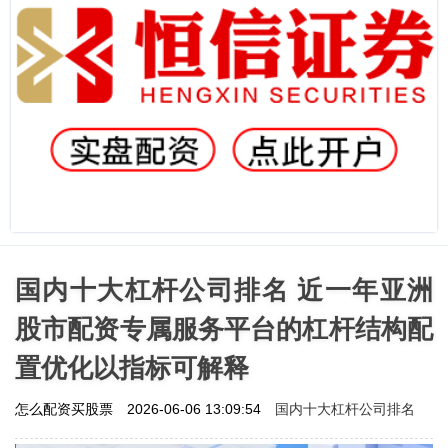
国内十大杠杆公司排名 近一年亚洲
股市配资专属服务平台的杠杆结构配
置优化以指标可解释
国内十大杠杆公司排名
怎么配资买股票
2026-06-06 13:09:54