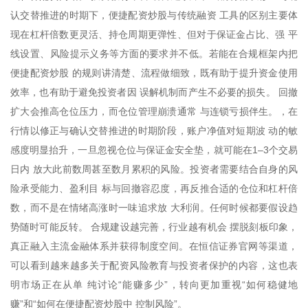
认交替推进的时期下，便捷配资炒股与传统融资 工具的区别主要体
现在杠杆倍数更灵活、持仓周期更弹性、但对于保证金占比、强 平
线设置、风险提示义务等方面的要求并不低。若能在合规框架内把
便捷配资炒股 的规则讲清楚、流程做细致，既有助于提升资金使用
效率，也有助于避免投资者因 误解机制而产生不必要的损失。 回撤
扩大会推高仓位压力，而仓位管理崩溃通常 与连锁亏损伴生。，在
行情以修正与确认交替推进的时期阶段，账户净值对短期波 动的敏
感度明显抬升，一旦忽视仓位与保证金安全垫，就可能在1–3个交易
日内 放大此前数周甚至数月累积的风险。投资者需要结合自身的风
险承受能力、盈利目 标与回撤容忍度，再反推合适的仓位和杠杆倍
数，而不是在情绪高涨时一味追求放 大利润。任何时候都要假设趋
势随时可能反转。 合规建设越完善，行业越有机会 摆脱刻板印象，
真正融入主流金融体系并获得制度空间。在恒信证券官网等渠道，
可以看到越来越多关于配资风险教育与投资者保护的内容，这也表
明市场正在从单 纯讨论“能赚多少”，转向更加重视“如何稳健地
赚”和“如何在便捷配资炒股中 控制风险”。