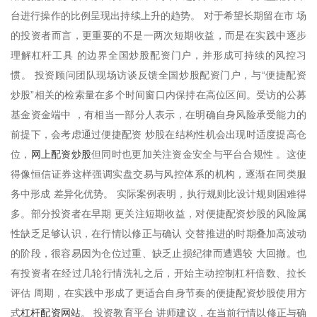
台进行操作的比例呈现出持续上升的趋势。 对于希望长期留在市 场
的投资者而言，更重要的不是一两次短期收益，而是在实践中逐步
理解杠杆工具 的边界全国炒股配资门户，并形成可持续的风控习
惯。 投资顾问团队现场访谈反馈全国炒股配资门户，与“便捷配资
炒股”相关的检索量在多个时间窗口内保持在高位区间。受访的公募
基金资金端中 ，有相当一部分人表示，在明确自身风险承受能力的
前提下，会考虑通过便捷配资 炒股在结构性机会出现时适度提高仓
网上配资炒股
位，
但同时也更加关注资金安全与平台合规性 。这使
得像恒信证券这样强调实盘交易与风控体系的机构，逐渐在同类服
务中形成 差异化优势。 实际案例表明，执行规则比设计规则困难得
多。部分投资者在早期 更关注短期收益，对便捷配资炒股的风险属
性缺乏足够认识，在行情以修正与确认 交替推进的时期叠加高波动
的阶段，很容易因为仓位过重、缺乏止损纪律而遭遇较 大回撤。也
有投资者在经过几轮行情洗礼之后，开始主动控制杠杆倍数、拉长
评估 周期，在实践中形成了更适合自身节奏的便捷配资炒股使用方
杠杆配资网站
式
。 投资教育平台 讲师建议，在当前行情以修正与确