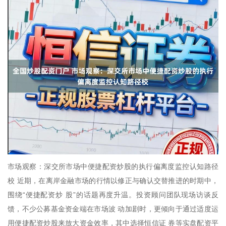
市场观察：深交所市场中便捷配资炒股的执行偏离度监控认知路径
校 近期，在离岸金融市场的行情以修正与确认交替推进的时期中，
围绕“便捷配资炒 股”的话题再度升温。投资顾问团队现场访谈反
馈，不少公募基金资金端在市场波 动加剧时，更倾向于通过适度运
用便捷配资炒股来放大资金效率，其中选择恒信证 券等实盘配资平