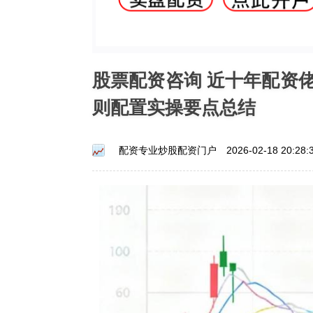
股票配资咨询 近十年配资
则配置实操要点总结
配资专业炒股配资门户
2026-02-18 20:28: