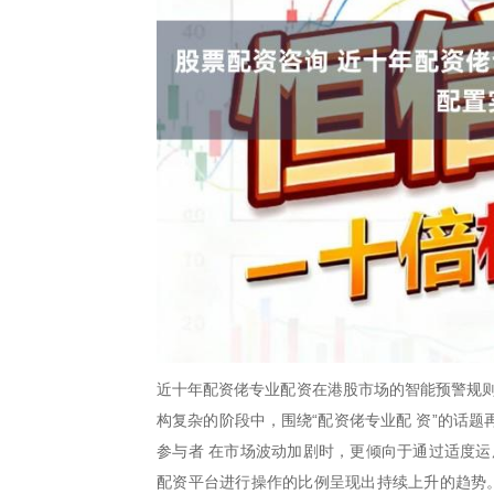
近十年配资佬专业配资在港股市场的智能预警规则
构复杂的阶段中，围绕“配资佬专业配 资”的话
参与者 在市场波动加剧时，更倾向于通过适度运
配资平台进行操作的比例呈现出持续上升的趋势。