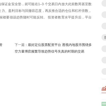
保证金安全垫，就可能在1–3 个交易日内放大此前数周甚至数
 力、盈利目标与回撤容忍度，再反推合适的仓位和杠杆倍数，
候都要假设趋势随时可能反转。 投资者教育水平提升后，平台
资
最好定位股票配资平台 透视内地股市围绕多
下一篇：
空力量博弈频繁导致趋势信号失真的时期的交易