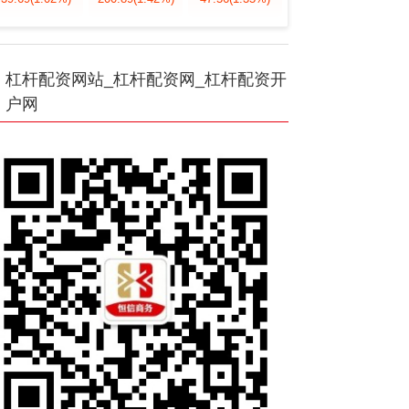
杠杆配资网站_杠杆配资网_杠杆配资开
户网