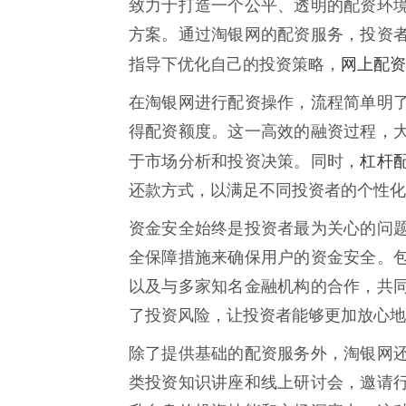
致力于打造一个公平、透明的配资环
方案。通过淘银网的配资服务，投资
网上配资
指导下优化自己的投资策略，
在淘银网进行配资操作，流程简单明
得配资额度。这一高效的融资过程，
杠杆
于市场分析和投资决策。同时，
还款方式，以满足不同投资者的个性化
资金安全始终是投资者最为关心的问
全保障措施来确保用户的资金安全。
以及与多家知名金融机构的合作，共
了投资风险，让投资者能够更加放心地
除了提供基础的配资服务外，淘银网
类投资知识讲座和线上研讨会，邀请