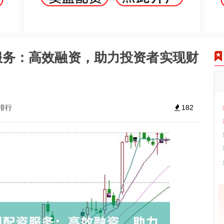
服务：高效融资，助力投资者实现财
排行
182