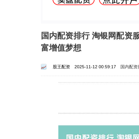
国内配资排行 淘银网配资
富增值梦想
国内配资
股王配资
2025-11-12 00:59:17