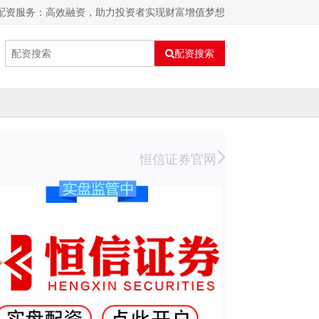
网配资服务：高效融资，助力投资者实现财富增值梦想
配资搜索
恒信证券官网