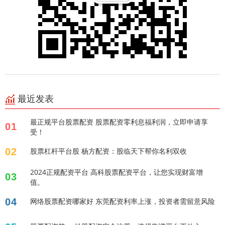
最近发表
最正规平台股票配资 股票配资零利息福利润，立即申请享
01
受！
02
股票杠杆平台股 杨方配资：股临天下帮你名利双收
2024正规配资平台 高科股票配资平台，让您实现财富增
03
值。
04
网络股票配资哪家好 东莞配资利率上涨，投资者需留意风险