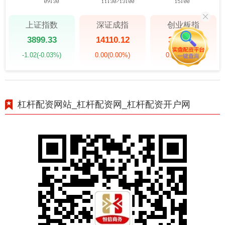
上证指数
深证成指
创业板指
3899.33
14110.12
3515.56
-1.02
(-0.03%)
0.00
(0.00%)
0.00
(0.00%)
杠杆配资网站_杠杆配资网_杠杆配资开户网