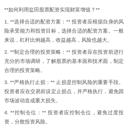
**如何利用盐田股票配资实现财富增值？**
1. **选择合适的配资方案：** 投资者应根据自身的风
险承受能力和投资目标，选择合适的配资方案。一般
来说，杠杆比例越高，收益越高，风险也越大。
2. **制定合理的投资策略：** 投资者应在投资前进行
充分的市场调研，了解股票的基本面和技术面，制定
合理的投资策略。
3. **严格执行止损：** 止损是控制风险的重要手段。
投资者应在交易前设定止损点，并严格执行，避免因
市场波动造成重大损失。
4. **控制仓位：** 投资者应控制仓位，避免过度投
资，分散投资风险。