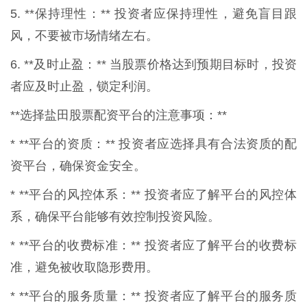
5. **保持理性：** 投资者应保持理性，避免盲目跟
风，不要被市场情绪左右。
6. **及时止盈：** 当股票价格达到预期目标时，投资
者应及时止盈，锁定利润。
**选择盐田股票配资平台的注意事项：**
* **平台的资质：** 投资者应选择具有合法资质的配
资平台，确保资金安全。
* **平台的风控体系：** 投资者应了解平台的风控体
系，确保平台能够有效控制投资风险。
* **平台的收费标准：** 投资者应了解平台的收费标
准，避免被收取隐形费用。
* **平台的服务质量：** 投资者应了解平台的服务质