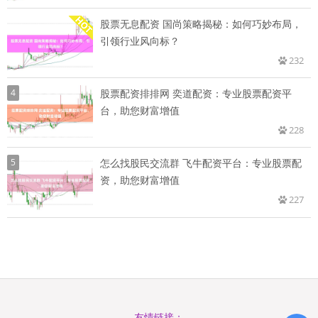
股票无息配资 国尚策略揭秘：如何巧妙布局，
引领行业风向标？
232
4
股票配资排排网 奕道配资：专业股票配资平
台，助您财富增值
228
5
怎么找股民交流群 飞牛配资平台：专业股票配
资，助您财富增值
227
友情链接：