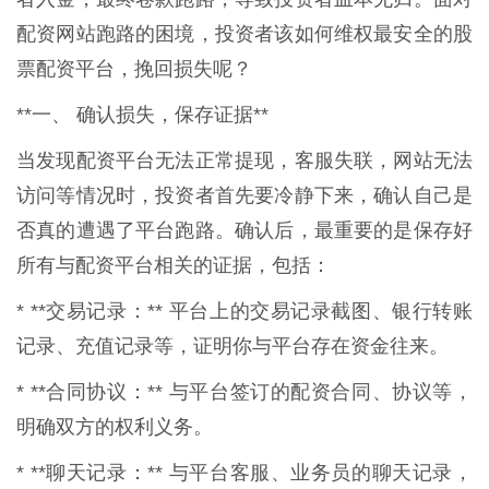
配资网站跑路的困境，投资者该如何维权最安全的股
票配资平台，挽回损失呢？
**一、 确认损失，保存证据**
当发现配资平台无法正常提现，客服失联，网站无法
访问等情况时，投资者首先要冷静下来，确认自己是
否真的遭遇了平台跑路。确认后，最重要的是保存好
所有与配资平台相关的证据，包括：
* **交易记录：** 平台上的交易记录截图、银行转账
记录、充值记录等，证明你与平台存在资金往来。
* **合同协议：** 与平台签订的配资合同、协议等，
明确双方的权利义务。
* **聊天记录：** 与平台客服、业务员的聊天记录，