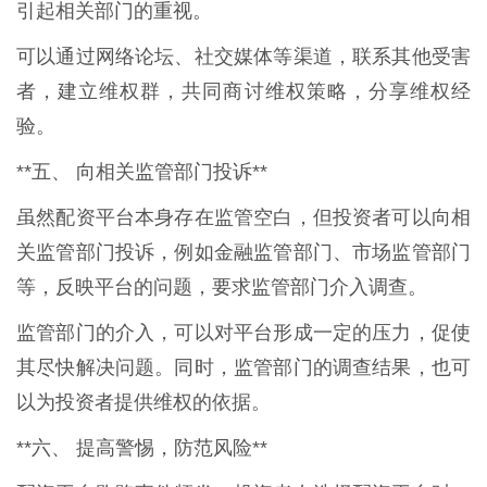
引起相关部门的重视。
可以通过网络论坛、社交媒体等渠道，联系其他受害
者，建立维权群，共同商讨维权策略，分享维权经
验。
**五、 向相关监管部门投诉**
虽然配资平台本身存在监管空白，但投资者可以向相
关监管部门投诉，例如金融监管部门、市场监管部门
等，反映平台的问题，要求监管部门介入调查。
监管部门的介入，可以对平台形成一定的压力，促使
其尽快解决问题。同时，监管部门的调查结果，也可
以为投资者提供维权的依据。
**六、 提高警惕，防范风险**