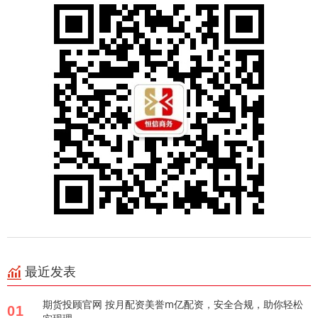
最近发表
期货投顾官网 按月配资美誉m亿配资，安全合规，助你轻松
01