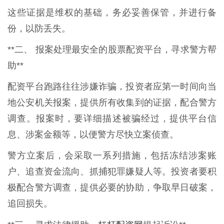
这些证据是维权的基础，务必妥善保管，并进行备
份，以防丢失。
**二、 报案处理最安全的股票配资平台，寻求警方帮
助**
配资平台跑路往往涉嫌诈骗，投资者应第一时间向当
地公安机关报案，提供所有收集到的证据，配合警方
调查。报案时，要详细描述被骗经过，提供平台信
息、涉案金额等，以便警方尽快立案侦查。
警方立案后，会采取一系列措施，包括冻结涉案账
户、追查资金流向、抓捕犯罪嫌疑人等。投资者要积
极配合警方调查，提供必要的协助，争取早日破案，
追回损失。