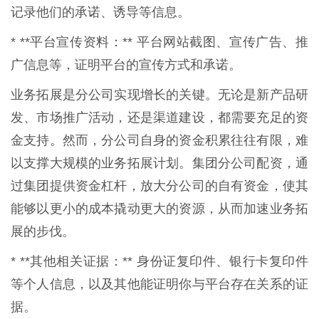
记录他们的承诺、诱导等信息。
* **平台宣传资料：** 平台网站截图、宣传广告、推
广信息等，证明平台的宣传方式和承诺。
业务拓展是分公司实现增长的关键。无论是新产品研
发、市场推广活动，还是渠道建设，都需要充足的资
金支持。然而，分公司自身的资金积累往往有限，难
以支撑大规模的业务拓展计划。集团分公司配资，通
过集团提供资金杠杆，放大分公司的自有资金，使其
能够以更小的成本撬动更大的资源，从而加速业务拓
展的步伐。
* **其他相关证据：** 身份证复印件、银行卡复印件
等个人信息，以及其他能证明你与平台存在关系的证
据。