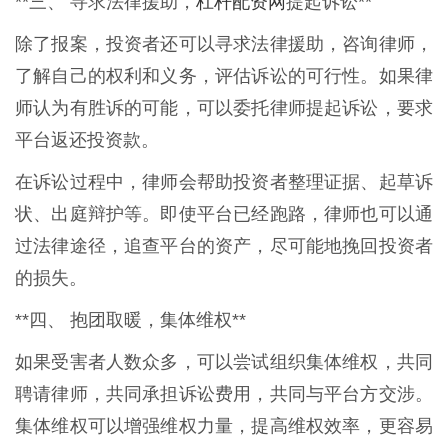
杠杆配资网
**三、 寻求法律援助，
提起诉讼**
除了报案，投资者还可以寻求法律援助，咨询律师，
了解自己的权利和义务，评估诉讼的可行性。如果律
师认为有胜诉的可能，可以委托律师提起诉讼，要求
平台返还投资款。
在诉讼过程中，律师会帮助投资者整理证据、起草诉
状、出庭辩护等。即使平台已经跑路，律师也可以通
过法律途径，追查平台的资产，尽可能地挽回投资者
的损失。
**四、 抱团取暖，集体维权**
如果受害者人数众多，可以尝试组织集体维权，共同
聘请律师，共同承担诉讼费用，共同与平台方交涉。
集体维权可以增强维权力量，提高维权效率，更容易