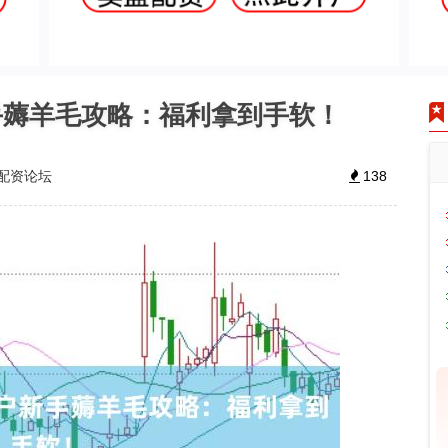
手薅羊毛攻略：福利拿到手软！
配资论坛
138